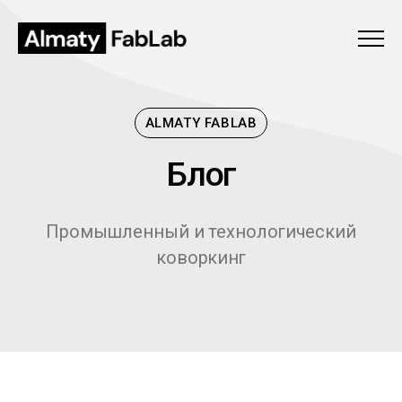
Меню
ALMATY FABLAB
Блог
Б
л
о
г
Промышленный и технологический
коворкинг